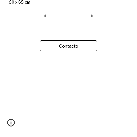
60 x 85 cm
←
→
Contacto