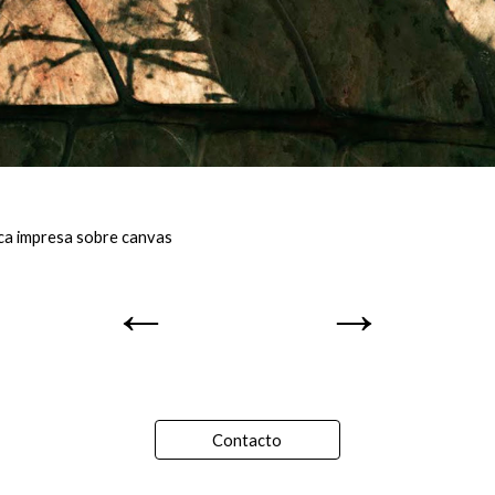
ica impresa sobre canvas
←
→
Contacto