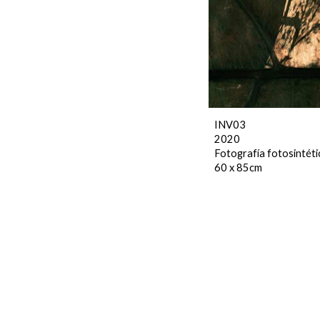
INV03
2020
Fotografía fotosintét
60 x 85cm